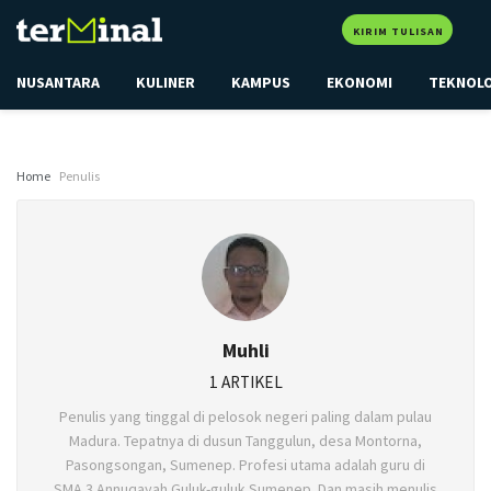
KIRIM TULISAN
NUSANTARA
KULINER
KAMPUS
EKONOMI
TEKNOL
Home
Penulis
Muhli
1 ARTIKEL
Penulis yang tinggal di pelosok negeri paling dalam pulau
Madura. Tepatnya di dusun Tanggulun, desa Montorna,
Pasongsongan, Sumenep. Profesi utama adalah guru di
SMA 3 Annuqayah Guluk-guluk Sumenep. Dan masih menulis