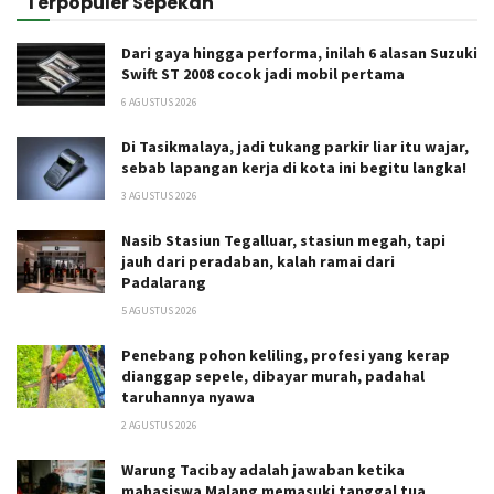
Terpopuler Sepekan
Dari gaya hingga performa, inilah 6 alasan Suzuki
Swift ST 2008 cocok jadi mobil pertama
6 AGUSTUS 2026
Di Tasikmalaya, jadi tukang parkir liar itu wajar,
sebab lapangan kerja di kota ini begitu langka!
3 AGUSTUS 2026
Nasib Stasiun Tegalluar, stasiun megah, tapi
jauh dari peradaban, kalah ramai dari
Padalarang
5 AGUSTUS 2026
Penebang pohon keliling, profesi yang kerap
dianggap sepele, dibayar murah, padahal
taruhannya nyawa
2 AGUSTUS 2026
Warung Tacibay adalah jawaban ketika
mahasiswa Malang memasuki tanggal tua