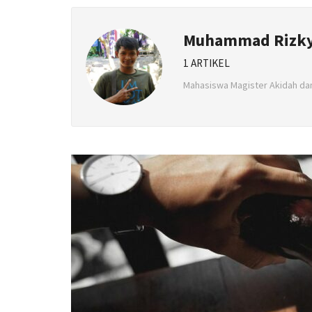
Muhammad Rizky
1 ARTIKEL
Mahasiswa Magister Akidah dan F