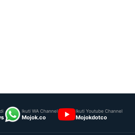
di
Ikuti WA Channel
Ikuti Youtube Channel
ws
Mojok.co
Mojokdotco