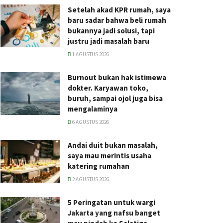
Setelah akad KPR rumah, saya
baru sadar bahwa beli rumah
bukannya jadi solusi, tapi
justru jadi masalah baru
1 AGUSTUS 2026
Burnout bukan hak istimewa
dokter. Karyawan toko,
buruh, sampai ojol juga bisa
mengalaminya
6 AGUSTUS 2026
Andai duit bukan masalah,
saya mau merintis usaha
katering rumahan
2 AGUSTUS 2026
5 Peringatan untuk wargi
Jakarta yang nafsu banget