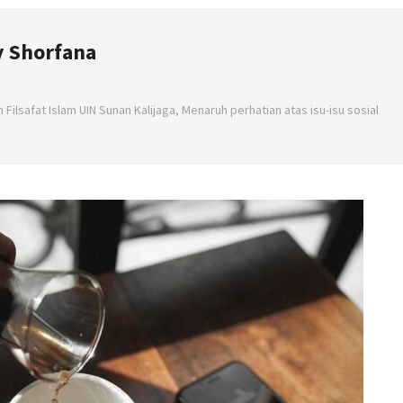
 Shorfana
ilsafat Islam UIN Sunan Kalijaga, Menaruh perhatian atas isu-isu sosial