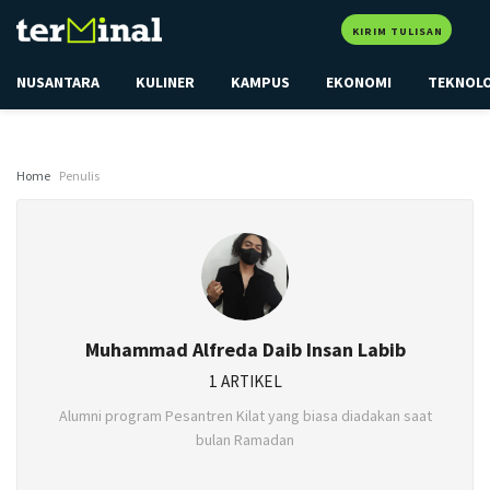
KIRIM TULISAN
NUSANTARA
KULINER
KAMPUS
EKONOMI
TEKNOL
Home
Penulis
Muhammad Alfreda Daib Insan Labib
1 ARTIKEL
Alumni program Pesantren Kilat yang biasa diadakan saat
bulan Ramadan