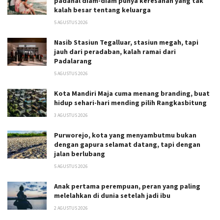
padahal diam-diam punya keresahan yang tak
kalah besar tentang keluarga
5 AGUSTUS 2026
Nasib Stasiun Tegalluar, stasiun megah, tapi
jauh dari peradaban, kalah ramai dari
Padalarang
5 AGUSTUS 2026
Kota Mandiri Maja cuma menang branding, buat
hidup sehari-hari mending pilih Rangkasbitung
3 AGUSTUS 2026
Purworejo, kota yang menyambutmu bukan
dengan gapura selamat datang, tapi dengan
jalan berlubang
5 AGUSTUS 2026
Anak pertama perempuan, peran yang paling
melelahkan di dunia setelah jadi ibu
2 AGUSTUS 2026