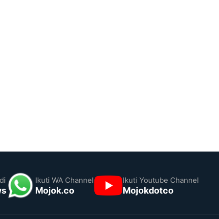
di
Ikuti WA Channel
Ikuti Youtube Channel
ws
Mojok.co
Mojokdotco