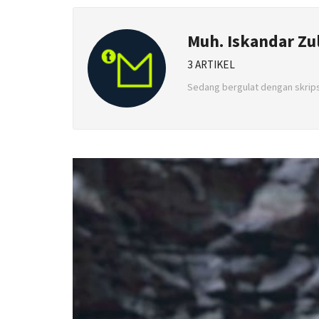
Muh. Iskandar Zu
3 ARTIKEL
Sedang bergulat dengan skrips