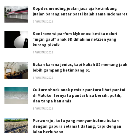
Kopdes mending jualan jasa aja ketimbang
jualan barang entar pasti kalah sama Indomaret
7 AGUSTUS 2026
Kontroversi parfum Mykonos: ketika naluri
“ingin gaul” anak SD dihakimi netizen yang
kurang piknik
4 AGUSTUS 2026
Bukan karena jenius, tapi kuliah S2 memang jauh
lebih gampang ketimbang S1
8 AGUSTUS 2026
Culture shock anak pesisir pantura lihat pantai
di Maluku: ternyata pantai bisa bersih, putih,
dan tanpa bau amis
5 AGUSTUS 2026
Purworejo, kota yang menyambutmu bukan
dengan gapura selamat datang, tapi dengan
jalan berlubang