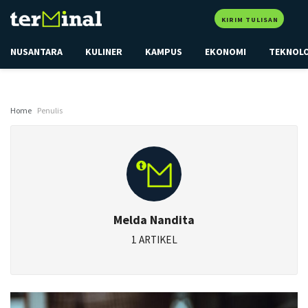
KIRIM TULISAN
NUSANTARA
KULINER
KAMPUS
EKONOMI
TEKNOL
Home
Penulis
Melda Nandita
1 ARTIKEL