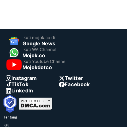
Ikuti mojok.co di
Google News
Ikuti WA Channel
Mojok.co
Ikuti Youtube Channel
Mojokdotco
Instagram
Twitter
TikTok
Facebook
LinkedIn
Tentang
Kru