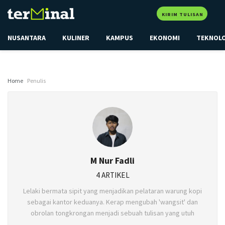
KIRIM TULISAN
NUSANTARA
KULINER
KAMPUS
EKONOMI
TEKNOL
Home
Penulis
M Nur Fadli
4 ARTIKEL
Lelaki bermata sipit yang menjadikan pelataran warung kopi
sebagai kantor keduanya. Kerap mengubah 'wangsit' dan
obrolan tongkrongan menjadi sebuah tulisan yang utuh