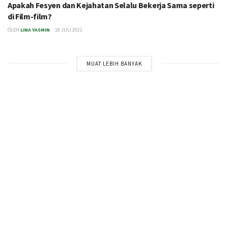
Apakah Fesyen dan Kejahatan Selalu Bekerja Sama seperti
di Film-film?
OLEH
LINA YASMIN
18 JULI 2021
MUAT LEBIH BANYAK