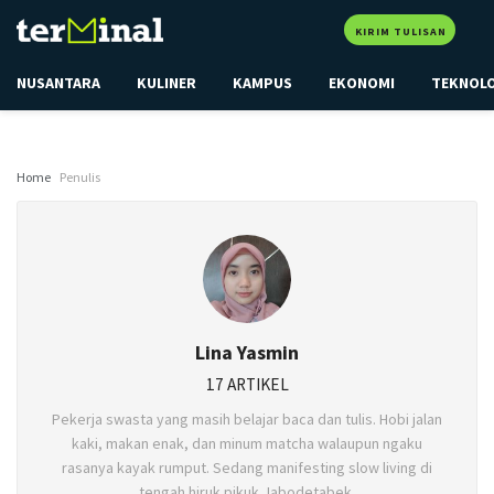
KIRIM TULISAN
NUSANTARA
KULINER
KAMPUS
EKONOMI
TEKNOL
Home
Penulis
Lina Yasmin
17 ARTIKEL
Pekerja swasta yang masih belajar baca dan tulis. Hobi jalan
kaki, makan enak, dan minum matcha walaupun ngaku
rasanya kayak rumput. Sedang manifesting slow living di
tengah hiruk pikuk Jabodetabek.