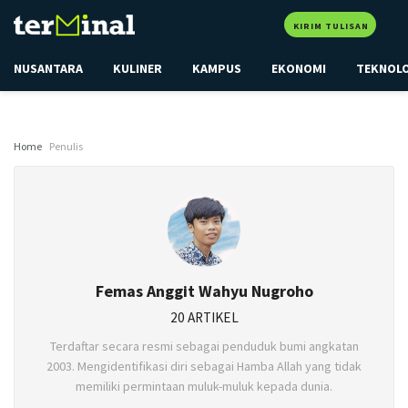
KIRIM TULISAN
NUSANTARA
KULINER
KAMPUS
EKONOMI
TEKNOL
Home
Penulis
Femas Anggit Wahyu Nugroho
20 ARTIKEL
Terdaftar secara resmi sebagai penduduk bumi angkatan
2003. Mengidentifikasi diri sebagai Hamba Allah yang tidak
memiliki permintaan muluk-muluk kepada dunia.