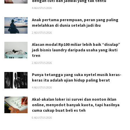
dengan cuti dan jadwal yang tak tentu
4 AGUSTUS 2026
Anak pertama perempuan, peran yang paling
melelahkan di dunia setelah jadi ibu
2 AGUSTUS 2026
Alasan modal Rp100 miliar lebih baik “disulap”
jadi bisnis laundry daripada usaha yang ikuti
tren
2 AGUSTUS 2026
Punya tetangga yang suka nyetel musik keras-
keras itu adalah ujian hidup paling berat
4 AGUSTUS 2026
Akal-akalan loker isi survei dan nonton iklan
online, menyedot banyak kuota, tapi hasilnya
cuma cukup buat beli es teh
6 AGUSTUS 2026