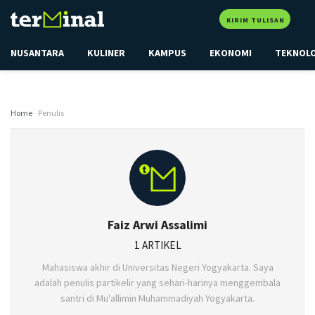
KIRIM TULISAN
NUSANTARA
KULINER
KAMPUS
EKONOMI
TEKNOL
Home
Penulis
Faiz Arwi Assalimi
1 ARTIKEL
Mahasiswa akhir di Universitas Negeri Yogyakarta. Saya
adalah penulis partikelir yang sehari-harinya menggembala
santri di Mu'allimin Muhammadiyah Yogyakarta.