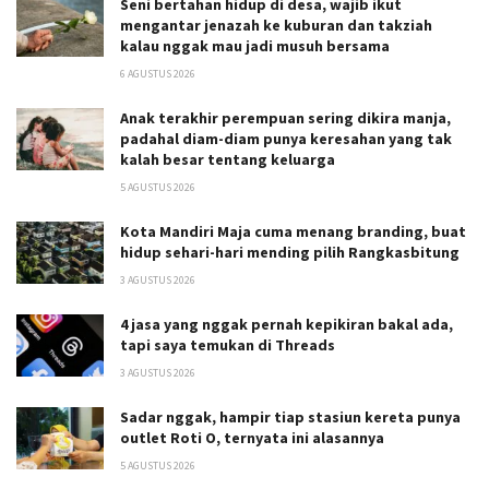
Seni bertahan hidup di desa, wajib ikut
mengantar jenazah ke kuburan dan takziah
kalau nggak mau jadi musuh bersama
6 AGUSTUS 2026
Anak terakhir perempuan sering dikira manja,
padahal diam-diam punya keresahan yang tak
kalah besar tentang keluarga
5 AGUSTUS 2026
Kota Mandiri Maja cuma menang branding, buat
hidup sehari-hari mending pilih Rangkasbitung
3 AGUSTUS 2026
4 jasa yang nggak pernah kepikiran bakal ada,
tapi saya temukan di Threads
3 AGUSTUS 2026
Sadar nggak, hampir tiap stasiun kereta punya
outlet Roti O, ternyata ini alasannya
5 AGUSTUS 2026