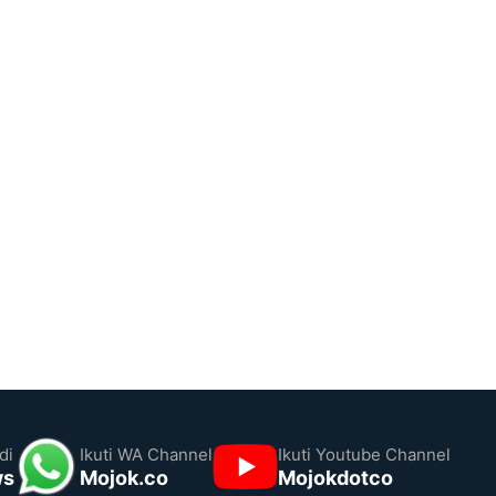
di
Ikuti WA Channel
Ikuti Youtube Channel
ws
Mojok.co
Mojokdotco