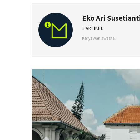
Eko Ari Susetiant
1 ARTIKEL
Karyawan swasta.