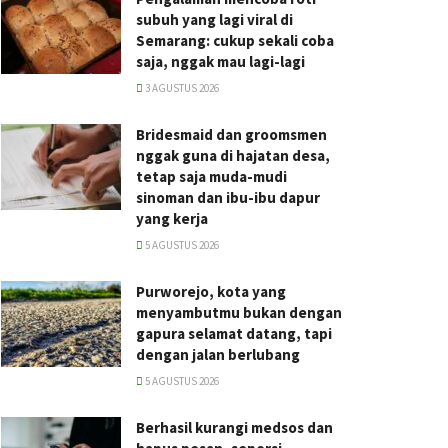
subuh yang lagi viral di
Semarang: cukup sekali coba
saja, nggak mau lagi-lagi
3 AGUSTUS 2026
Bridesmaid dan groomsmen
nggak guna di hajatan desa,
tetap saja muda-mudi
sinoman dan ibu-ibu dapur
yang kerja
5 AGUSTUS 2026
Purworejo, kota yang
menyambutmu bukan dengan
gapura selamat datang, tapi
dengan jalan berlubang
5 AGUSTUS 2026
Berhasil kurangi medsos dan