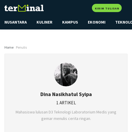
KIRIM TULISAN
NUSANTARA
KULINER
KAMPUS
EKONOMI
TEKNOL
Home
Penulis
Dina Nasikhatul Syipa
1 ARTIKEL
Mahasiswa lulusan D3 Teknologi Laboratorium Medis yang
gemar menulis cerita ringan.