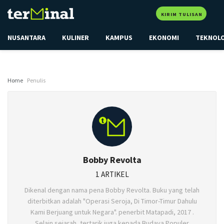
KIRIM TULISAN
NUSANTARA
KULINER
KAMPUS
EKONOMI
TEKNOL
Home
Penulis
Bobby Revolta
1 ARTIKEL
Dikenal dengan nama pena Bobby Revolta. Buku yang telah
diterbitkan adalah "Operasi Seroja, Di Timor-Timur Dahulu
Kami Berjuang untuk Negara". penerbit Matapadi, 2017 .
Selain sejarah, tertarik juga kepada Budaya Populer