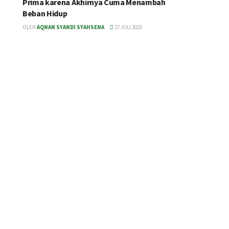
Prima karena Akhirnya Cuma Menambah
Beban Hidup
OLEH
AQNAN SYANDI SYAHSENA
27 JULI 2025