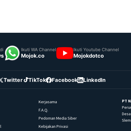
di
Ikuti WA Channel
Ikuti Youtube Channel
ws
Mojok.co
Mojokdotco
Twitter
TikTok
Facebook
LinkedIn
PT N
Kerjasama
Peru
F.A.Q.
Desa 
Pedoman Media Siber
Slema
l
Kebijakan Privasi