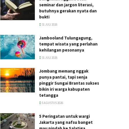
seminar dan jargon literasi,
butuhnya gerakan nyata dan
bukti
31 JULI 2026
Jambooland Tulungagung,
tempat wisata yang perlahan
kehilangan pesonanya
31 JULI 2026
Jombang memang nggak
punya pantai, tapi senja
pinggir Sungai Brantas sukses
bikin iri warga kabupaten
tetangga
5 AGUSTUS 2026
5 Peringatan untuk wargi
Jakarta yang nafsu banget
mau pindah ke Salatiga