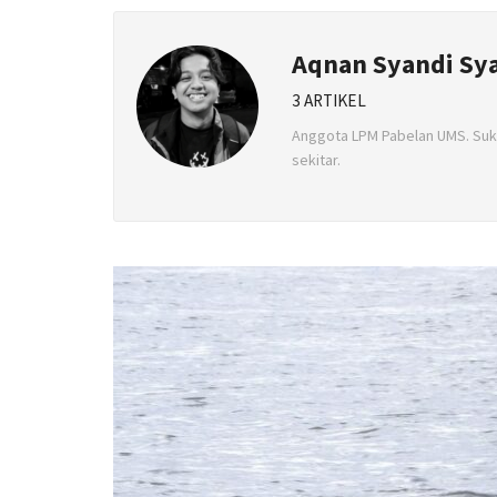
Aqnan Syandi Sy
3 ARTIKEL
Anggota LPM Pabelan UMS. Suk
sekitar.