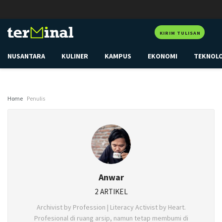
KIRIM TULISAN
NUSANTARA
KULINER
KAMPUS
EKONOMI
TEKNOL
Home
Penulis
Anwar
2 ARTIKEL
Archivist by Profession | Literacy Activist by Heart.
Profesional di ruang arsip, namun tetap membumi di