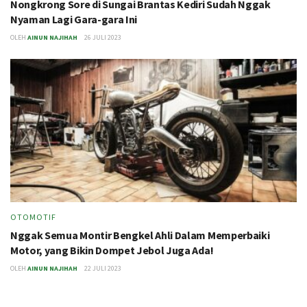
Nongkrong Sore di Sungai Brantas Kediri Sudah Nggak
Nyaman Lagi Gara-gara Ini
OLEH
AINUN NAJIHAH
26 JULI 2023
OTOMOTIF
Nggak Semua Montir Bengkel Ahli Dalam Memperbaiki
Motor, yang Bikin Dompet Jebol Juga Ada!
OLEH
AINUN NAJIHAH
22 JULI 2023