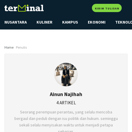
KIRIM TULISAN
NUSANTARA
KULINER
KAMPUS
EKONOMI
TEKNOL
Home
Penulis
Ainun Najihah
4 ARTIKEL
Seorang perempuan perantau, yang selalu mencoba
bergaul dan peduli dengan isu politik dan hukum. seminggu
sekali selalu menyisakan waktu untuk menjadi petapa
seharian.