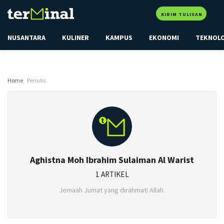
KIRIM TULISAN
NUSANTARA
KULINER
KAMPUS
EKONOMI
TEKNOL
Home
Penulis
Aghistna Moh Ibrahim Sulaiman Al Warist
1 ARTIKEL
Jemaah Jumat yang dirahmati Allah.