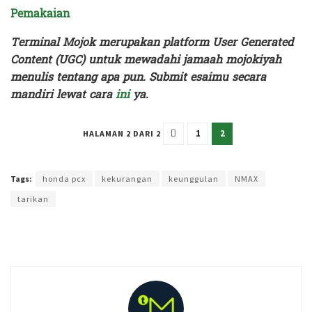
Pemakaian
Terminal Mojok merupakan platform User Generated
Content (UGC) untuk mewadahi jamaah mojokiyah
menulis tentang apa pun. Submit esaimu secara
mandiri lewat cara
ini
ya.
1
2
HALAMAN 2 DARI 2
Terakhir diperbarui pada 16 Agustus 2023 oleh
Administrator
Tags:
honda pcx
kekurangan
keunggulan
NMAX
tarikan