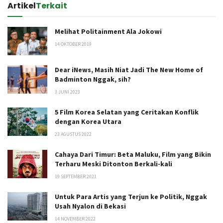
Artikel
Terkait
Melihat Politainment Ala Jokowi
14 OKTOBER 2019
Dear iNews, Masih Niat Jadi The New Home of
Badminton Nggak, sih?
3 JUNI 2023
5 Film Korea Selatan yang Ceritakan Konflik
dengan Korea Utara
23 AGUSTUS 2022
Cahaya Dari Timur: Beta Maluku, Film yang Bikin
Terharu Meski Ditonton Berkali-kali
19 SEPTEMBER 2021
Untuk Para Artis yang Terjun ke Politik, Nggak
Usah Nyalon di Bekasi
14 NOVEMBER 2022