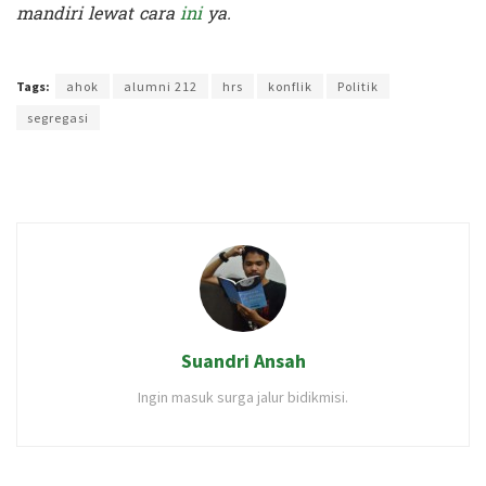
mandiri lewat cara
ini
ya.
Terakhir diperbarui pada 9 September 2023 oleh
Rizky Prasetya
Tags:
ahok
alumni 212
hrs
konflik
Politik
segregasi
Suandri Ansah
Ingin masuk surga jalur bidikmisi.