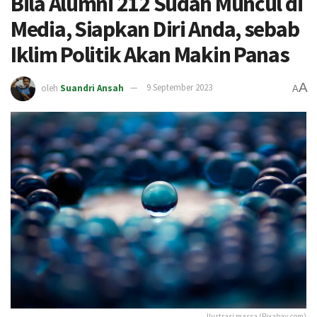
Bila Alumni 212 Sudah Muncul di
Media, Siapkan Diri Anda, sebab
Iklim Politik Akan Makin Panas
A
oleh
Suandri Ansah
9 September 2023
A
Ilustrasi massa (Pixabay.com)