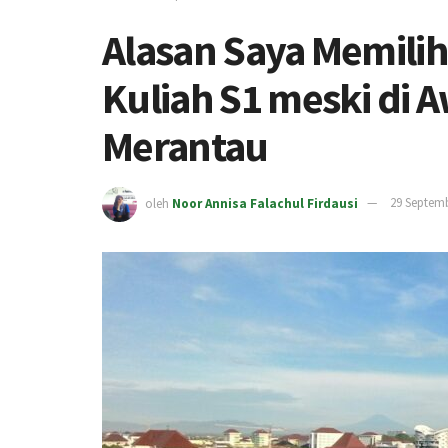
Alasan Saya Memili
Kuliah S1 meski di 
Merantau
oleh
Noor Annisa Falachul Firdausi
29 Septem