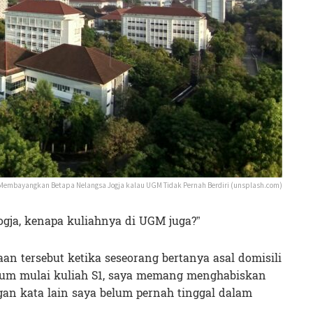
Membayangkan Betapa Nelangsa Jogja kalau UGM Tidak Pernah Berdiri (unsplash.com)
gja, kenapa kuliahnya di UGM juga?”
n tersebut ketika seseorang bertanya asal domisili
elum mulai kuliah S1, saya memang menghabiskan
ngan kata lain saya belum pernah tinggal dalam