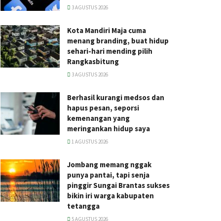
3 AGUSTUS 2026
Kota Mandiri Maja cuma
menang branding, buat hidup
sehari-hari mending pilih
Rangkasbitung
3 AGUSTUS 2026
Berhasil kurangi medsos dan
hapus pesan, seporsi
kemenangan yang
meringankan hidup saya
1 AGUSTUS 2026
Jombang memang nggak
punya pantai, tapi senja
pinggir Sungai Brantas sukses
bikin iri warga kabupaten
tetangga
5 AGUSTUS 2026