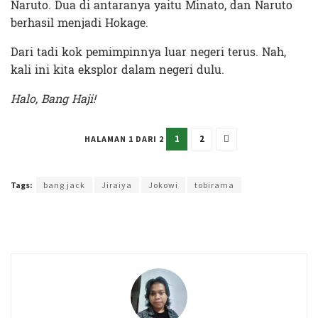
Naruto. Dua di antaranya yaitu Minato, dan Naruto
berhasil menjadi Hokage.
Dari tadi kok pemimpinnya luar negeri terus. Nah,
kali ini kita eksplor dalam negeri dulu.
Halo, Bang Haji!
1
2
HALAMAN 1 DARI 2
Terakhir diperbarui pada 27 November 2022 oleh
Rizky Prasetya
Tags:
bang jack
Jiraiya
Jokowi
tobirama