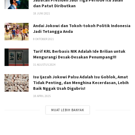
Jabatan Presiden Jadi Tiga Periode Itu Salah
dan Patut Diributkan
18 JUNI 2021
Andai Jokowi dan Tokoh-tokoh Politik Indonesia
Jadi Tetangga Anda
8 OKTOBER 2021
Tarif KRL Berbasis NIK Adalah Ide Brilian untuk
Mengurangi Desak-Desakan Penumpang!!!
31 AGUSTUS 2024
Isu Ijazah Jokowi Palsu Adalah Isu Goblok, Amat
Tidak Penting, dan Menghina Kecerdasan, Lebih
Baik Nggak Usah Digubris!
18 APRIL 2025
MUAT LEBIH BANYAK