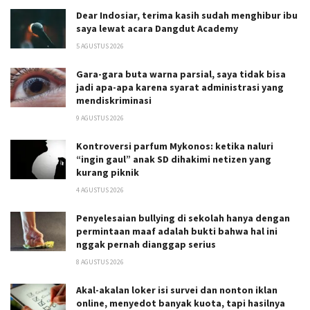
Dear Indosiar, terima kasih sudah menghibur ibu
saya lewat acara Dangdut Academy
5 AGUSTUS 2026
Gara-gara buta warna parsial, saya tidak bisa
jadi apa-apa karena syarat administrasi yang
mendiskriminasi
9 AGUSTUS 2026
Kontroversi parfum Mykonos: ketika naluri
“ingin gaul” anak SD dihakimi netizen yang
kurang piknik
4 AGUSTUS 2026
Penyelesaian bullying di sekolah hanya dengan
permintaan maaf adalah bukti bahwa hal ini
nggak pernah dianggap serius
8 AGUSTUS 2026
Akal-akalan loker isi survei dan nonton iklan
online, menyedot banyak kuota, tapi hasilnya