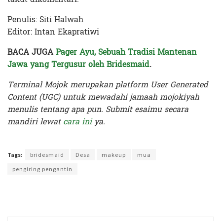
Penulis: Siti Halwah
Editor: Intan Ekapratiwi
BACA JUGA
Pager Ayu, Sebuah Tradisi Mantenan
Jawa yang Tergusur oleh Bridesmaid
.
Terminal Mojok merupakan platform User Generated
Content (UGC) untuk mewadahi jamaah mojokiyah
menulis tentang apa pun. Submit esaimu secara
mandiri lewat
cara ini
ya.
Terakhir diperbarui pada 4 Juli 2024 oleh
Intan Ekapratiwi
Tags:
bridesmaid
Desa
makeup
mua
pengiring pengantin