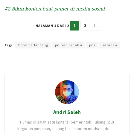
#2 Bikin konten buat pamer di media sosial
1
2
HALAMAN 1 DARI 2
Terakhir diperbarui pada 15 November 2022 oleh
Administrator
Tags:
hotel berbintang
pilihan redaksi
pns
sarapan
Andri Saleh
Humas di salah satu instansi pemerintah. Tukang liput
kegiatan pimpinan, tukang bikin konten medsos, desain