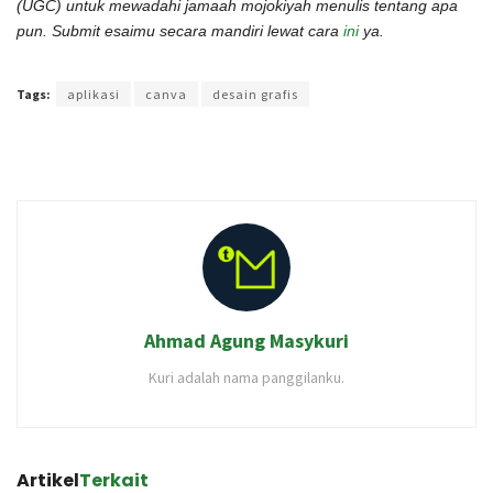
(UGC) untuk mewadahi jamaah mojokiyah menulis tentang apa
pun. Submit esaimu secara mandiri lewat cara
ini
ya.
Terakhir diperbarui pada 24 Januari 2022 oleh
Intan Ekapratiwi
Tags:
aplikasi
canva
desain grafis
Ahmad Agung Masykuri
Kuri adalah nama panggilanku.
Artikel
Terkait