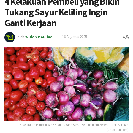
4 Kelakuan Pembeli yang Bikin
Tukang Sayur Keliling Ingin
Ganti Kerjaan
A
oleh
Wulan Maulina
16 Agustus 2025
A
4 Kelakuan Pembeli yang Bikin Tukang Sayur Keliling Ingin Segera Ganti Kerjaan
(unsplash.com)