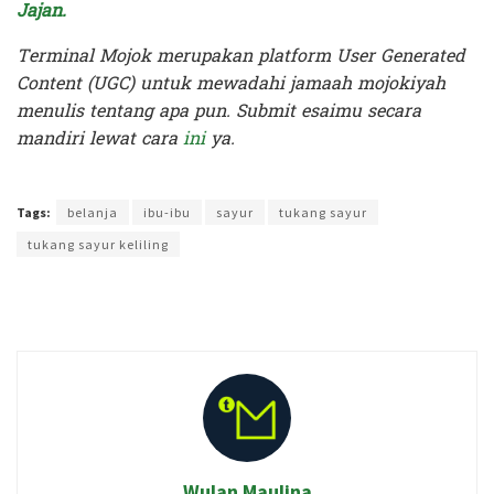
Jajan.
Terminal Mojok merupakan platform User Generated
Content (UGC) untuk mewadahi jamaah mojokiyah
menulis tentang apa pun. Submit esaimu secara
mandiri lewat cara
ini
ya.
Terakhir diperbarui pada 16 Agustus 2025 oleh
Kenia Intan
Tags:
belanja
ibu-ibu
sayur
tukang sayur
tukang sayur keliling
Wulan Maulina