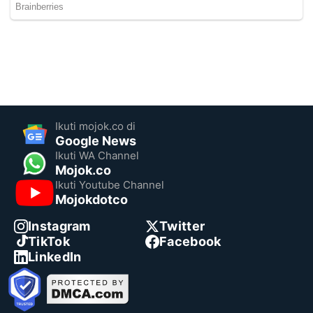
Ikuti mojok.co di
Google News
Ikuti WA Channel
Mojok.co
Ikuti Youtube Channel
Mojokdotco
Instagram
Twitter
TikTok
Facebook
LinkedIn