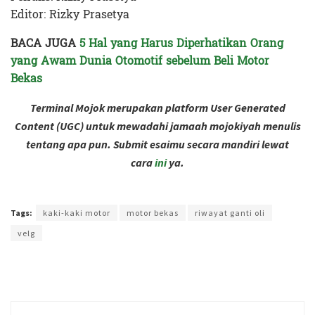
Editor: Rizky Prasetya
BACA JUGA
5 Hal yang Harus Diperhatikan Orang
yang Awam Dunia Otomotif sebelum Beli Motor
Bekas
Terminal Mojok merupakan platform User Generated
Content (UGC) untuk mewadahi jamaah mojokiyah menulis
tentang apa pun. Submit esaimu secara mandiri lewat
cara
ini
ya.
Terakhir diperbarui pada 28 November 2024 oleh
Rizky Prasetya
Tags:
kaki-kaki motor
motor bekas
riwayat ganti oli
velg