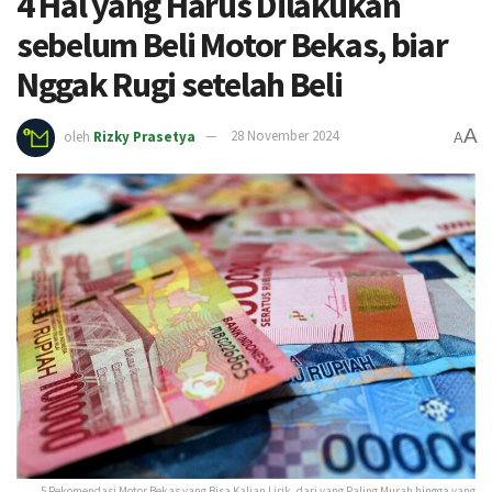
4 Hal yang Harus Dilakukan
sebelum Beli Motor Bekas, biar
Nggak Rugi setelah Beli
A
oleh
Rizky Prasetya
28 November 2024
A
5 Rekomendasi Motor Bekas yang Bisa Kalian Lirik, dari yang Paling Murah hingga yang