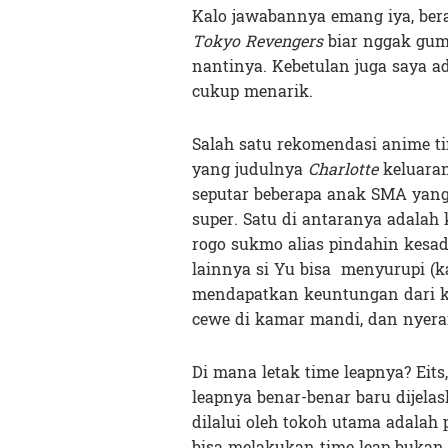
Kalo jawabannya emang iya, ber
Tokyo Revengers
biar nggak gumu
nantinya. Kebetulan juga saya a
cukup menarik.
Salah satu rekomendasi anime t
yang judulnya
Charlotte
keluaran
seputar beberapa anak SMA yang
super. Satu di antaranya adala
rogo sukmo alias pindahin kesada
lainnya si Yu bisa menyurupi (k
mendapatkan keuntungan dari ke
cewe di kamar mandi, dan nyera
Di mana letak time leapnya? Eit
leapnya benar-benar baru dijelas
dilalui oleh tokoh utama adalah
bisa melakukan time leap bukan