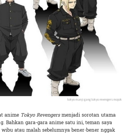
tokyo manji gang tokyo revengers mojok
hat anime
Tokyo Revengers
menjadi sorotan utama
g. Bahkan gara-gara anime satu ini, teman saya
g wibu atau malah sebelumnya bener-bener nggak