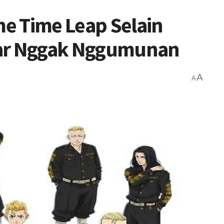
e Time Leap Selain
iar Nggak Nggumunan
A
A