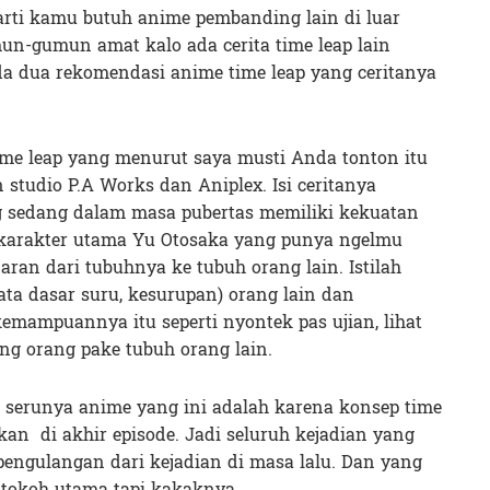
arti kamu butuh anime pembanding lain di luar
n-gumun amat kalo ada cerita time leap lain
da dua rekomendasi anime time leap yang ceritanya
ime leap yang menurut saya musti Anda tonton itu
 studio P.A Works dan Aniplex. Isi ceritanya
 sedang dalam masa pubertas memiliki kekuatan
h karakter utama Yu Otosaka yang punya ngelmu
ran dari tubuhnya ke tubuh orang lain. Istilah
ata dasar suru, kesurupan) orang lain dan
mampuannya itu seperti nyontek pas ujian, lihat
ng orang pake tubuh orang lain.
s, serunya anime yang ini adalah karena konsep time
kan di akhir episode. Jadi seluruh kejadian yang
 pengulangan dari kejadian di masa lalu. Dan yang
 tokoh utama tapi kakaknya.