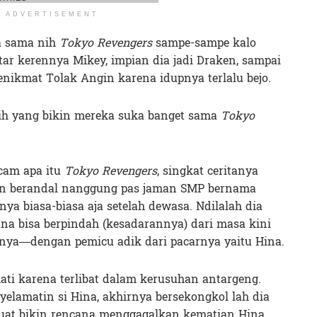
ADVERTISEMENT
a sama nih
Tokyo Revengers
sampe-sampe kalo
ar kerennya Mikey, impian dia jadi Draken, sampai
enikmat Tolak Angin karena idupnya terlalu bejo.
sih yang bikin mereka suka banget sama
Tokyo
cam apa itu
Tokyo Revengers
, singkat ceritanya
an berandal nanggung pas jaman SMP bernama
ya biasa-biasa aja setelah dewasa. Ndilalah dia
 bisa berpindah (kesadarannya) dari masa kini
nya—dengan pemicu adik dari pacarnya yaitu Hina.
 mati karena terlibat dalam kerusuhan antargeng.
elamatin si Hina, akhirnya bersekongkol lah dia
uat bikin rencana menggagalkan kematian Hina