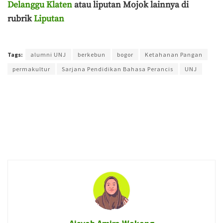
Delanggu Klaten
atau liputan Mojok lainnya di
rubrik
Liputan
Terakhir diperbarui pada 17 Mei 2026 oleh
Aisyah Amira Wakang
Tags:
alumni UNJ
berkebun
bogor
Ketahanan Pangan
permakultur
Sarjana Pendidikan Bahasa Perancis
UNJ