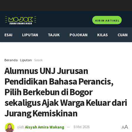
KIRIM ARTIKEL
ESAI
LIPUTAN
TAJUK
POJOKAN
KILAS
CUAN
Beranda
Liputan
Sosok
Alumnus UNJ Jurusan
Pendidikan Bahasa Perancis,
Pilih Berkebun di Bogor
sekaligus Ajak Warga Keluar dari
Jurang Kemiskinan
A
oleh
Aisyah Amira Wakang
8 Mei 2026
A