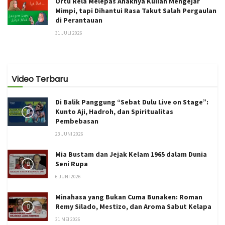
Ortu Rela Melepas Anaknya Kuliah Mengejar
Mimpi, tapi Dihantui Rasa Takut Salah Pergaulan
di Perantauan
31 JULI 2026
Video Terbaru
Di Balik Panggung “Sebat Dulu Live on Stage”:
Kunto Aji, Hadroh, dan Spiritualitas
Pembebasan
23 JUNI 2026
Mia Bustam dan Jejak Kelam 1965 dalam Dunia
Seni Rupa
6 JUNI 2026
Minahasa yang Bukan Cuma Bunaken: Roman
Remy Silado, Mestizo, dan Aroma Sabut Kelapa
31 MEI 2026