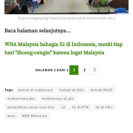
Syara mengunjungi Taman Kanak-Kanak di Jakarta (dok. UNJ)
Baca halaman selanjutnya…
WNA Malaysia bahagia S2 di Indonesia, meski tiap
hari “diceng-cengin” karena logat Malaysia
1
2
HALAMAN 1 DARI 2
Terakhir diperbarui pada 23 April 2026 oleh
Shofiatunnisa Azizah
Tags:
kuliah di Indonesia
kuliah di UNJ
kuliah PAUD
mahasiswa ptn
mahasiswa s2 ptn
pendidikan anak usia dini
s2
S2 di PTN
S2 di UNJ
wna
WNA Malaysia