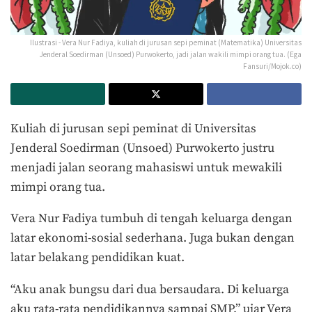
Ilustrasi - Vera Nur Fadiya, kuliah di jurusan sepi peminat (Matematika) Universitas
Jenderal Soedirman (Unsoed) Purwokerto, jadi jalan wakili mimpi orang tua. (Ega
Fansuri/Mojok.co)
Kuliah di jurusan sepi peminat di Universitas
Jenderal Soedirman (Unsoed) Purwokerto justru
menjadi jalan seorang mahasiswi untuk mewakili
mimpi orang tua.
Vera Nur Fadiya tumbuh di tengah keluarga dengan
latar ekonomi-sosial sederhana. Juga bukan dengan
latar belakang pendidikan kuat.
“Aku anak bungsu dari dua bersaudara. Di keluarga
aku rata-rata pendidikannya sampai SMP,” ujar Vera