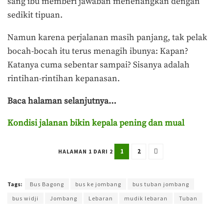
sang ibu memberi jawaban menenangkan dengan
sedikit tipuan.
Namun karena perjalanan masih panjang, tak pelak
bocah-bocah itu terus menagih ibunya: Kapan?
Katanya cuma sebentar sampai? Sisanya adalah
rintihan-rintihan kepanasan.
Baca halaman selanjutnya…
Kondisi jalanan bikin kepala pening dan mual
1
2
HALAMAN 1 DARI 2
Terakhir diperbarui pada 4 April 2025 oleh
Muchamad Aly Reza
Tags:
Bus Bagong
bus ke jombang
bus tuban jombang
bus widji
Jombang
Lebaran
mudik lebaran
Tuban