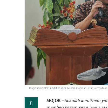
Tangis haru Valentina di hadapan Gubernur Ahmad Luthfi karena bisa
MOJOK –
Sekolah kemitraan yan
memberi
kesempatan bagi anak