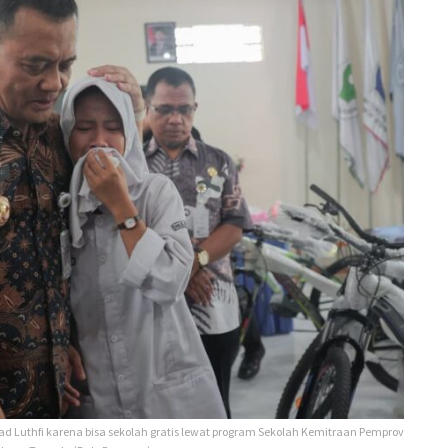
d Luthfi karena bisa sekolah gratis lewat program Sekolah Kemitraan Pemprov