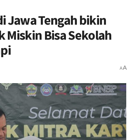
i Jawa Tengah bikin
 Miskin Bisa Sekolah
pi
A
A