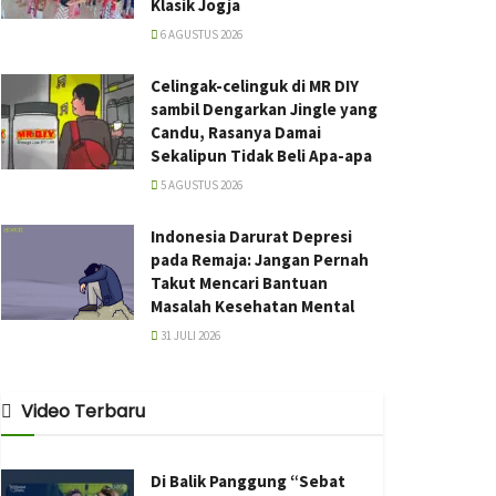
Klasik Jogja
6 AGUSTUS 2026
Celingak-celinguk di MR DIY
sambil Dengarkan Jingle yang
Candu, Rasanya Damai
Sekalipun Tidak Beli Apa-apa
5 AGUSTUS 2026
Indonesia Darurat Depresi
pada Remaja: Jangan Pernah
Takut Mencari Bantuan
Masalah Kesehatan Mental
31 JULI 2026
Video Terbaru
Di Balik Panggung “Sebat